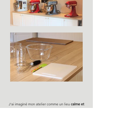
J'ai imaginé mon atelier comme un lieu
calme et
paisible
. C'est un endroit
convivial
où chacun pourra
apprendre et passer un moment agréable.
L'atelier possède une
capacité maximale de 8