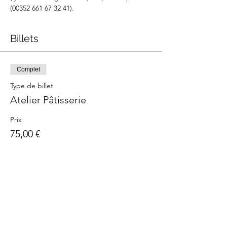
(00352 661 67 32 41).
Billets
Complet
Type de billet
Atelier Pâtisserie
Prix
75,00 €
Cet événement est complet
Partager cet événement