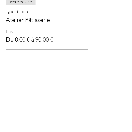
Vente expirée
Type de billet
Atelier Pâtisserie
Prix
De 0,00 € à 90,00 €
Billet payant
90,00 €
J'ai un bon - Billet sans prix
0,00 €
Partager cet événement