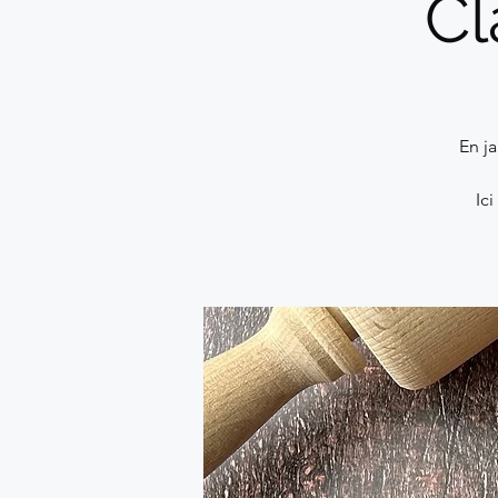
Cl
En ja
Ic