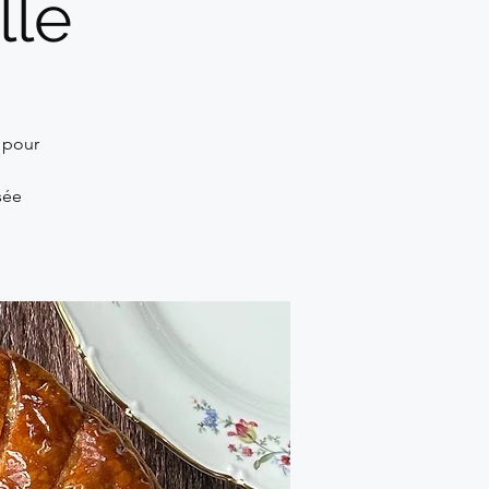
lle
r pour
sée