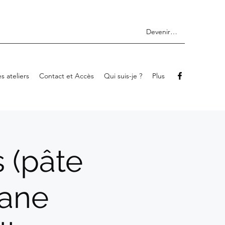
Devenir membre
s ateliers
Contact et Accès
Qui suis-je ?
Plus
s (pâte
pane