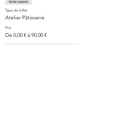
Vente expirée
Type de billet
Atelier Pâtisserie
Prix
De 0,00 € à 90,00 €
Billet payant
90,00 €
J'ai un bon - Billet sans prix
0,00 €
Partager cet événement