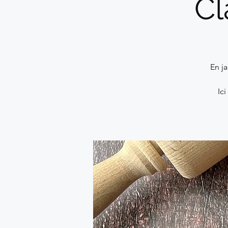
Cl
En ja
Ic