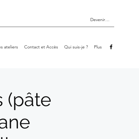
Devenir membre
s ateliers
Contact et Accès
Qui suis-je ?
Plus
s (pâte
pane