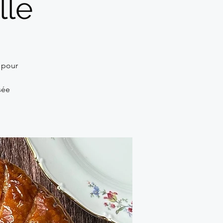
lle
r pour
sée