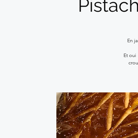
Pistac
En ja
Et oui
crou