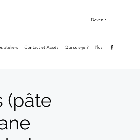
Devenir membre
s ateliers
Contact et Accès
Qui suis-je ?
Plus
s (pâte
pane