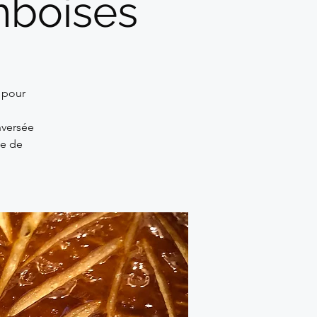
mboises
r pour
nversée
ie de