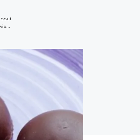
 bout.
ie...