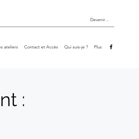
Devenir membre
s ateliers
Contact et Accès
Qui suis-je ?
Plus
nt :