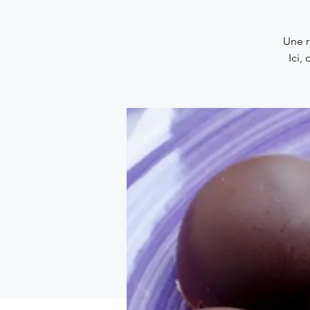
Une r
Ici,