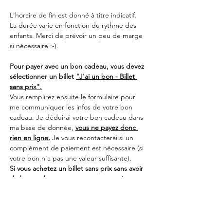
L'horaire de fin est donné à titre indicatif. 
La durée varie en fonction du rythme des 
enfants. Merci de prévoir un peu de marge 
si nécessaire :-).
Pour payer avec un bon cadeau, vous devez 
sélectionner un billet 
"J'ai un bon - Billet 
sans prix".
Vous remplirez ensuite le formulaire pour 
me communiquer les infos de votre bon 
cadeau. Je déduirai votre bon cadeau dans 
ma base de donnée, 
vous ne payez donc 
rien en ligne.
 Je vous recontacterai si un 
complément de paiement est nécessaire (si 
votre bon n'a pas une valeur suffisante).
Si vous achetez un billet sans prix sans avoir 
de bon cadeau ou sans me communiquer 
les infos du bon, votre inscription sera 
automatiquement annulée…
En lire plus >