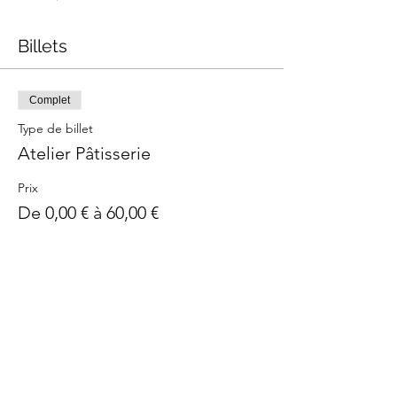
Billets
Complet
Type de billet
Atelier Pâtisserie
Prix
De 0,00 € à 60,00 €
Billet classique
60,00 €
J'ai un bon - Billet sans prix
0,00 €