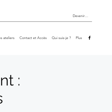
Devenir membre
s ateliers
Contact et Accès
Qui suis-je ?
Plus
nt :
s