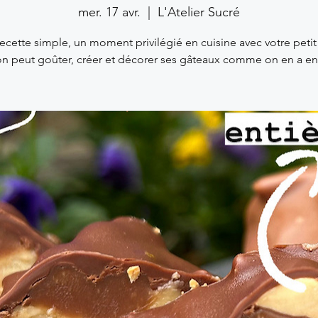
mer. 17 avr.
  |  
L'Atelier Sucré
ecette simple, un moment privilégié en cuisine avec votre petit
 on peut goûter, créer et décorer ses gâteaux comme on en a env