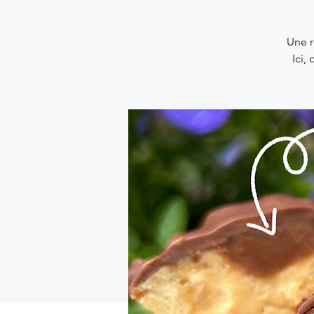
Une r
Ici,