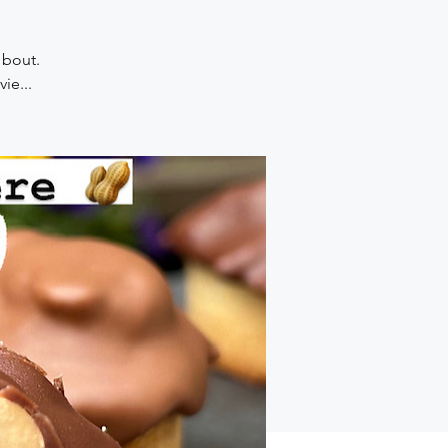
 bout.
ie...