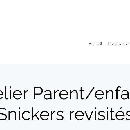
Accueil
L'agenda de
lier Parent/enfa
Snickers revisité