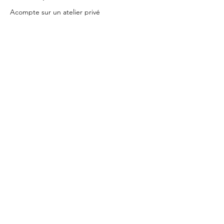
Acompte sur un atelier privé
Prix
0,00 €
Cet événement est complet
Partager cet événement
L'Atelier Sucré
lydie.hussin@gmail.com
+352 661 67 32 41