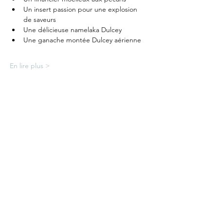
Un insert passion pour une explosion 
de saveurs
Une délicieuse namelaka Dulcey
Une ganache montée Dulcey aérienne
En lire plus >
Partager cet événement
L'Atelier Sucré
lydie.hussin@gmail.com
+352 661 67 32 41