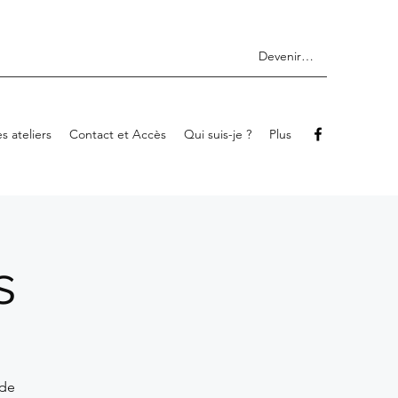
Devenir membre
s ateliers
Contact et Accès
Qui suis-je ?
Plus
s
 de