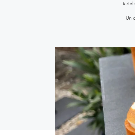
tarte
Un c