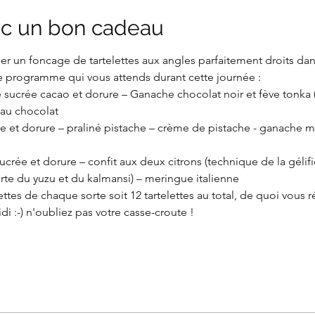
c un bon cadeau
er un foncage de tartelettes aux angles parfaitement droits dan
i le programme qui vous attends durant cette journée :
e sucrée cacao et dorure – Ganache chocolat noir et fève tonka 
au chocolat
crée et dorure – praliné pistache – crème de pistache - ganache 
ucrée et dorure – confit aux deux citrons (technique de la gélific
e du yuzu et du kalmansi) – meringue italienne
ettes de chaque sorte soit 12 tartelettes au total, de quoi vous r
i :-) n'oubliez pas votre casse-croute !