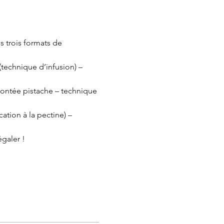
s trois formats de 
(technique d’infusion) – 
montée pistache – technique 
ation à la pectine) – 
égaler !