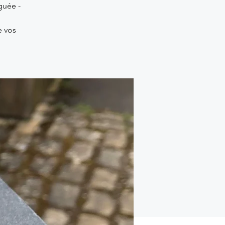
guée -
e vos