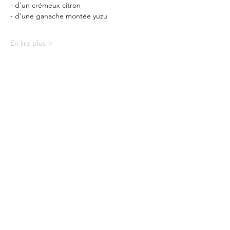
- d'un crémeux citron
- d'une ganache montée yuzu
En lire plus >
Partager cet événement
L'Atelier Sucré
lydie.hussin@gmail.com
+352 661 67 32 41
Avenue Jean Baptiste Nothomb 76 6700 Arlon