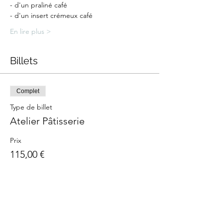
- d'un praliné café
- d'un insert crémeux café
En lire plus >
Billets
Complet
Type de billet
Atelier Pâtisserie
Prix
115,00 €
Cet événement est complet
Partager cet événement