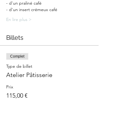
- d'un praliné café
- d'un insert crémeux café
En lire plus >
Billets
Complet
Type de billet
Atelier Pâtisserie
Prix
115,00 €
Cet événement est complet
Partager cet événement