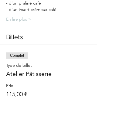
- d'un praliné café
- d'un insert crémeux café
En lire plus >
Billets
Complet
Type de billet
Atelier Pâtisserie
Prix
115,00 €
Cet événement est complet
Partager cet événement