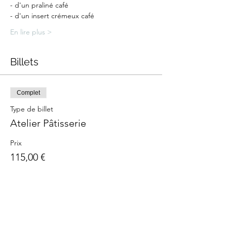
- d'un praliné café
- d'un insert crémeux café
En lire plus >
Billets
Complet
Type de billet
Atelier Pâtisserie
Prix
115,00 €
Cet événement est complet
Partager cet événement