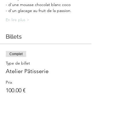
- d'une mousse chocolat blanc coco 
- d'un glacage au fruit de la passion.
En lire plus >
Billets
Complet
Type de billet
Atelier Pâtisserie
Prix
100,00 €
Cet événement est complet
Partager cet événement