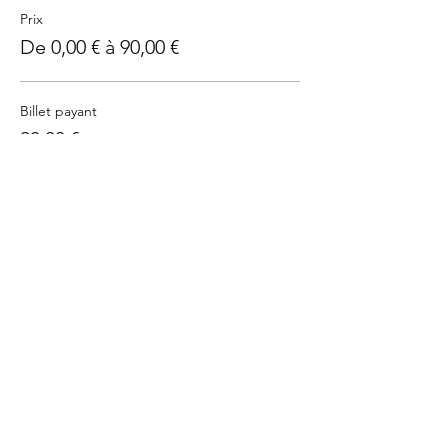
Prix
De 0,00 € à 90,00 €
Billet payant
90,00 €
J'ai un bon - Billet sans prix
0,00 €
Cet événement est complet
Partager cet événement