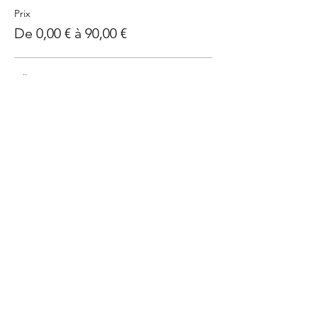
Prix
De 0,00 € à 90,00 €
Billet payant
90,00 €
J'ai un bon - Billet sans prix
0,00 €
Partager cet événement