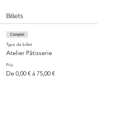
Billets
Complet
Type de billet
Atelier Pâtisserie
Prix
De 0,00 € à 75,00 €
Billet classique
75,00 €
J'ai un bon - Billet sans prix
0,00 €