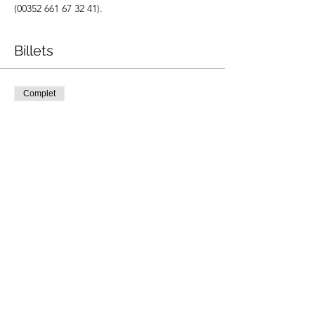
(00352 661 67 32 41).
Billets
Complet
Type de billet
Atelier Pâtisserie
Prix
100,00 €
Cet événement est complet
Partager cet événement