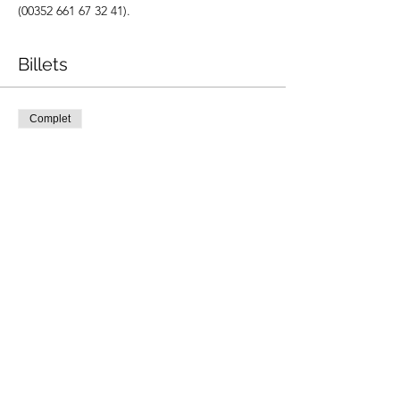
(00352 661 67 32 41).
Billets
Complet
Type de billet
Atelier Pâtisserie
Prix
100,00 €
Cet événement est complet
Partager cet événement