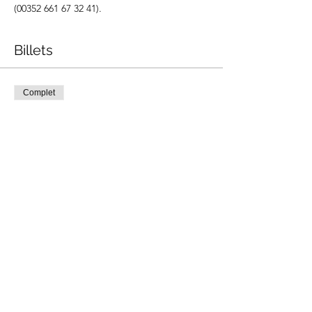
(00352 661 67 32 41).
Billets
Complet
Type de billet
Atelier Pâtisserie
Prix
100,00 €
Cet événement est complet
Partager cet événement