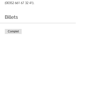
(00352 661 67 32 41).
Billets
Complet
Type de billet
Atelier Pâtisserie
Prix
100,00 €
Cet événement est complet
Partager cet événement