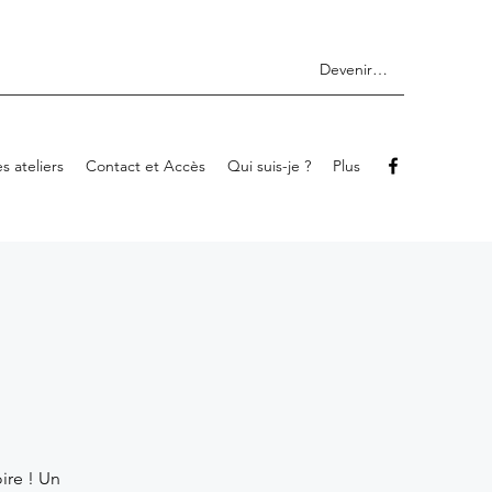
Devenir membre
s ateliers
Contact et Accès
Qui suis-je ?
Plus
ire ! Un