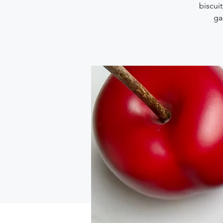
biscui
ga