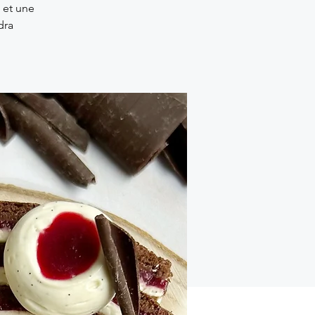
 et une
dra