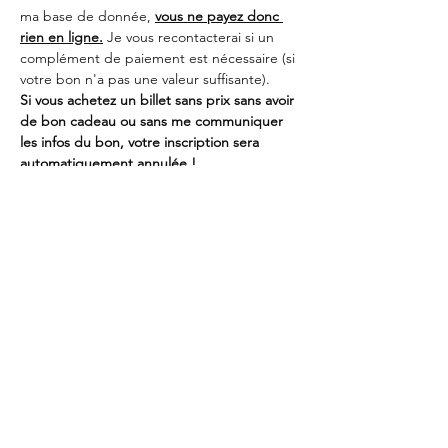
ma base de donnée, 
vous ne payez donc 
rien en ligne.
 Je vous recontacterai si un 
complément de paiement est nécessaire (si 
votre bon n'a pas une valeur suffisante).
Si vous achetez un billet sans prix sans avoir 
de bon cadeau ou sans me communiquer 
les infos du bon, votre inscription sera 
automatiquement annulée !
Partager cet événement
L'Atelier Sucré
lydie.hussin@gmail.com