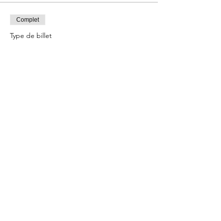
Complet
Type de billet
Atelier Pâtisserie
Prix
65,00 €
Cet événement est complet
Partager cet événement
L'Atelier Sucré