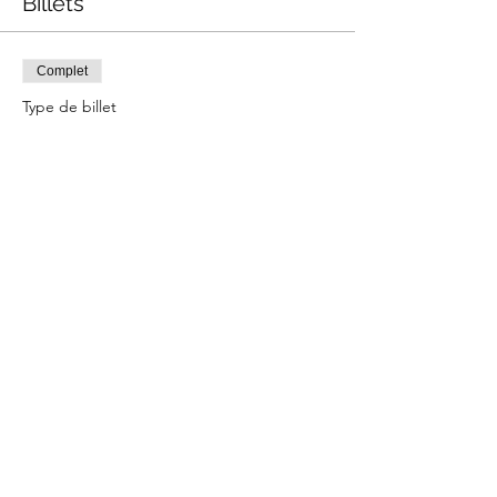
Billets
Complet
Type de billet
Atelier Pâtisserie
Prix
75,00 €
Cet événement est complet
Partager cet événement