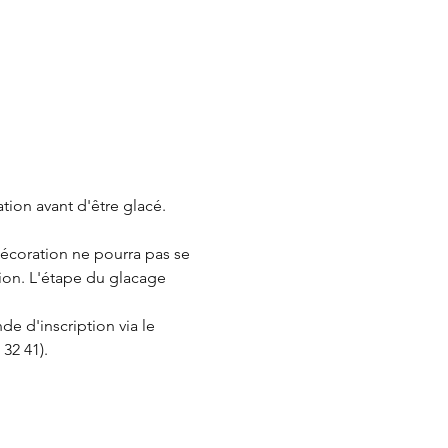
ion avant d'être glacé. 
coration ne pourra pas se 
ion. L'étape du glacage 
e d'inscription via le 
32 41).