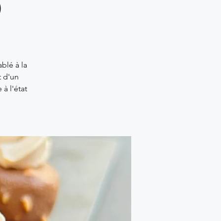
)
blé à la
t d'un
à l'état