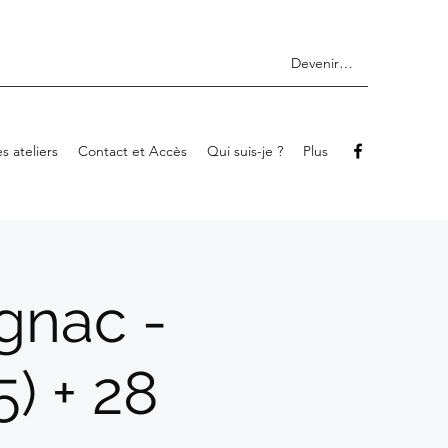
Devenir membre
s ateliers
Contact et Accès
Qui suis-je ?
Plus
ignac -
5) + 28