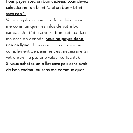
Pour payer avec un bon cadeau, vous devez 
sélectionner un billet 
"J'ai un bon - Billet 
sans prix".
Vous remplirez ensuite le formulaire pour 
me communiquer les infos de votre bon 
cadeau. Je déduirai votre bon cadeau dans 
ma base de donnée, 
vous ne payez donc 
rien en ligne.
 Je vous recontacterai si un 
complément de paiement est nécessaire (si 
votre bon n'a pas une valeur suffisante). 
Si vous achetez un billet sans prix sans avoir 
de bon cadeau ou sans me communiquer 
les infos du bon, votre inscription sera 
automatiquement annulée !
Partager cet événement