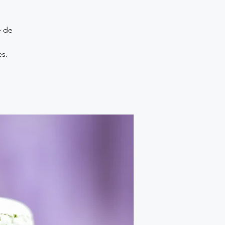
e de
es.