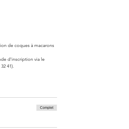
sation de coques à macarons 
e d'inscription via le 
32 41).
Complet