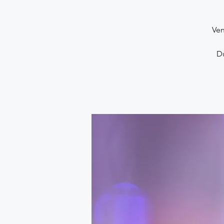
Ven
Du