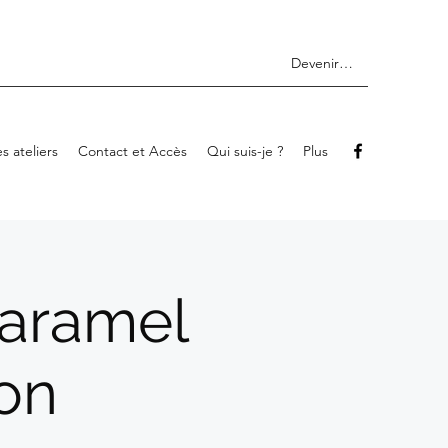
Devenir membre
s ateliers
Contact et Accès
Qui suis-je ?
Plus
Caramel
ion