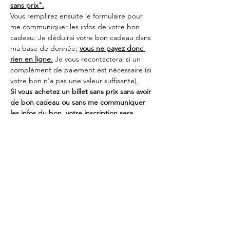
sans prix".
Vous remplirez ensuite le formulaire pour 
me communiquer les infos de votre bon 
cadeau. Je déduirai votre bon cadeau dans 
ma base de donnée, 
vous ne payez donc 
rien en ligne.
 Je vous recontacterai si un 
complément de paiement est nécessaire (si 
votre bon n'a pas une valeur suffisante). 
Si vous achetez un billet sans prix sans avoir 
de bon cadeau ou sans me communiquer 
les infos du bon, votre inscription sera 
automatiquement annulée !
Partager cet événement
L'Atelier Sucré