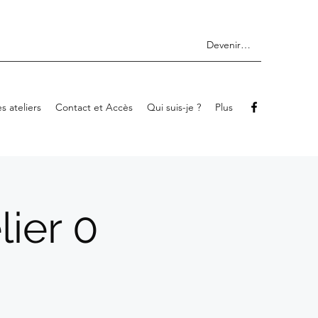
Devenir membre
s ateliers
Contact et Accès
Qui suis-je ?
Plus
lier 0