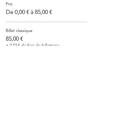
Prix
De 0,00 € à 85,00 €
Billet classique
85,00 €
+ 2,13 € de frais de billetterie
J'ai un bon - Billet sans prix
0,00 €
+ 0,00 € de frais de billetterie
Cet événement est complet
Partager cet événement