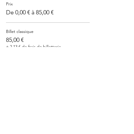
Prix
De 0,00 € à 85,00 €
Billet classique
85,00 €
+ 2,13 € de frais de billetterie
J'ai un bon - Billet sans prix
0,00 €
+ 0,00 € de frais de billetterie
Cet événement est complet
Partager cet événement