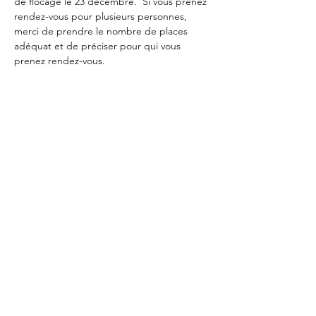
de flocage le 23 décembre.  Si vous prenez 
rendez-vous pour plusieurs personnes, 
merci de prendre le nombre de places 
adéquat et de préciser pour qui vous 
prenez rendez-vous.
Partager cet événement
L'Atelier Sucré
lydie.hussin@gmail.com
+352 661 67 32 41
Avenue Jean Baptiste Nothomb 76 6700 Arlon