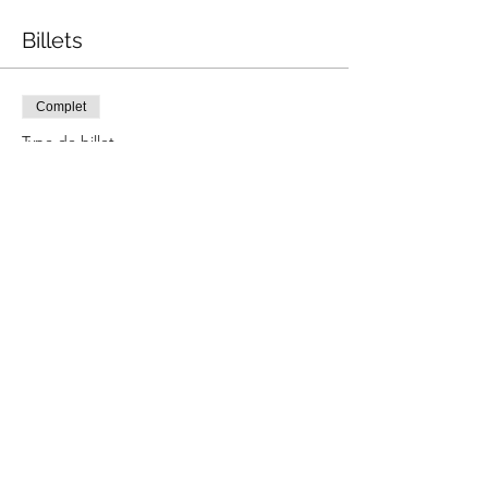
Billets
Complet
Type de billet
Atelier Pâtisserie
Prix
55,00 €
Cet événement est complet
Partager cet événement