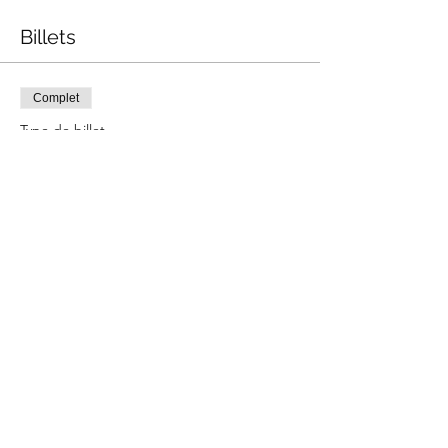
Billets
Complet
Type de billet
Atelier Pâtisserie
Prix
55,00 €
Cet événement est complet
Partager cet événement