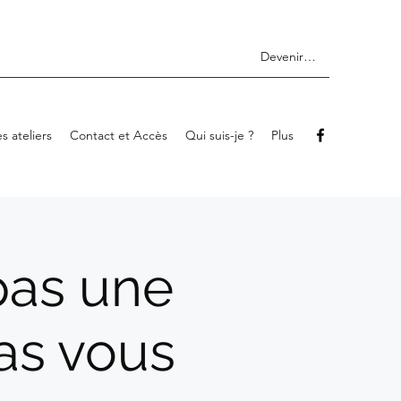
Devenir membre
s ateliers
Contact et Accès
Qui suis-je ?
Plus
 pas une
as vous