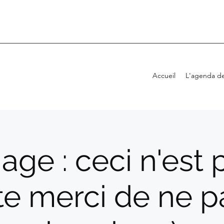
Accueil
L'agenda de
age : ceci n'est
te merci de ne p